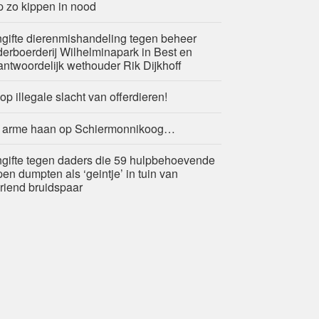
p zo kippen in nood
gifte dierenmishandeling tegen beheer
derboerderij Wilhelminapark in Best en
antwoordelijk wethouder Rik Dijkhoff
 op illegale slacht van offerdieren!
 arme haan op Schiermonnikoog…
gifte tegen daders die 59 hulpbehoevende
pen dumpten als ‘geintje’ in tuin van
riend bruidspaar