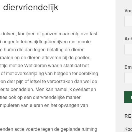
 diervriendelijk
Vo
 duiven, konijnen of ganzen maar enig overlast
Ac
 ongediertebestrijdingsbedrijven met mooie
 huren die dan tegen betaling de dieren
aien en de dieren afleveren bij de poelier.
trijd met de Wet dieren waarin staat dat het
Ema
 of met overschrijding van hetgeen ter bereiking
een dier pijn of letsel te veroorzaken dan wel de
ier te benadelen. Men kan namelijk overlast en
ies ook op een diervriendelijke manier
anipuleren van eieren en het opvangen van
RE
ienden actie voerde tegen de geplande ruiming
Koo