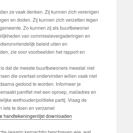
an ze vaak denken. Zij kunnen zich verenigen
gen en doden. Zij kunnen zich verzetten tegen
e gemeente. Zo kunnen zij als buurtbewoner
elijkheden van commissievergaderingen en
dieronvriendelijk beleid uiten en
eden, zie voor voorbeelden het rapport en
 is dat de meeste buurtbewoners meestal niet
nsen die overlast ondervinden willen vaak niet
daarna gedood te worden. Informeer je
emaakt pamflet met een oproep, mailadres en
ijke wethouder/politieke partij. Vraag de
n iets te doen en verzamel
le handtekeningenlijst downloaden
ctie (waarin kernachtig beschreven wie, wat,