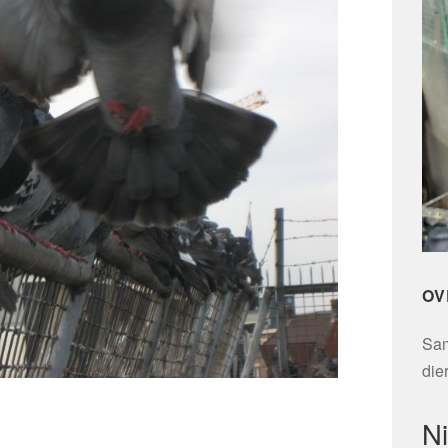
OV
Sam
die
N