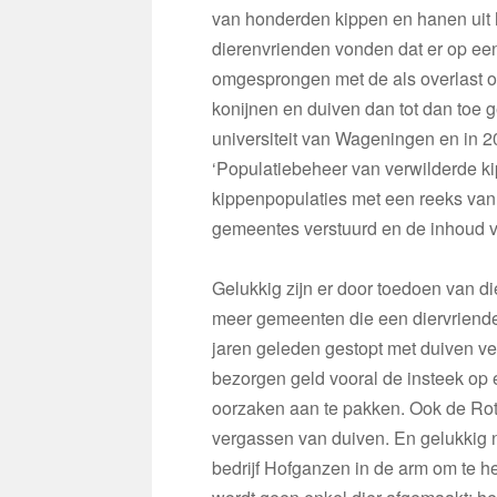
van honderden kippen en hanen uit
dierenvrienden vonden dat er op ee
omgesprongen met de als overlast 
konijnen en duiven dan tot dan toe 
universiteit van Wageningen en in 20
‘Populatiebeheer van verwilderde ki
kippenpopulaties met een reeks van 
gemeentes verstuurd en de inhoud va
Gelukkig zijn er door toedoen van d
meer gemeenten die een diervriende
jaren geleden gestopt met duiven ve
bezorgen geld vooral de insteek op 
oorzaken aan te pakken. Ook de Ro
vergassen van duiven. En gelukkig n
bedrijf Hofganzen in de arm om te h