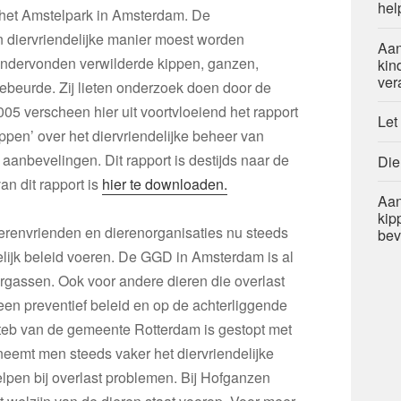
hel
 het Amstelpark in Amsterdam. De
n diervriendelijke manier moest worden
Aan
ondervonden verwilderde kippen, ganzen,
kin
ver
gebeurde. Zij lieten onderzoek doen door de
05 verscheen hier uit voortvloeiend het rapport
Let
ppen’ over het diervriendelijke beheer van
aanbevelingen. Dit rapport is destijds naar de
Die
n dit rapport is
hier te downloaden.
Aan
kip
ierenvrienden en dierenorganisaties nu steeds
bev
lijk beleid voeren. De GGD in Amsterdam is al
rgassen. Ook voor andere dieren die overlast
een preventief beleid en op de achterliggende
teb van de gemeente Rotterdam is gestopt met
eemt men steeds vaker het diervriendelijke
elpen bij overlast problemen. Bij Hofganzen