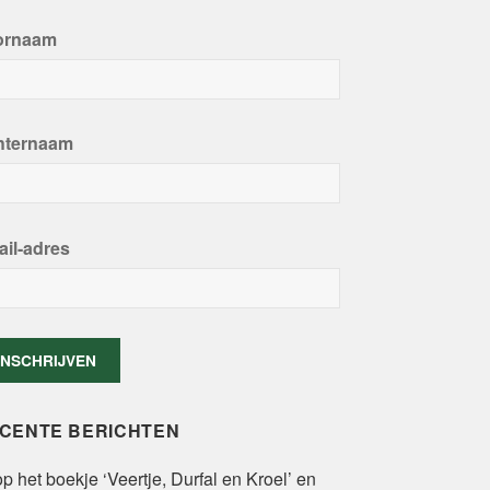
ornaam
hternaam
il-adres
CENTE BERICHTEN
p het boekje ‘Veertje, Durfal en Kroel’ en