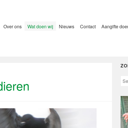
Over ons
Wat doen wij
Nieuws
Contact
Aangifte doe
ZO
Sea
dieren
for: