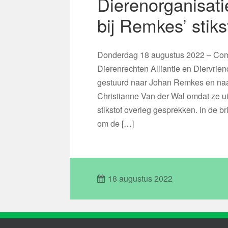
Dierenorganisati
bij Remkes’ stik
Donderdag 18 augustus 2022 – Comi
Dierenrechten Alliantie en Diervrie
gestuurd naar Johan Remkes en naar
Christianne Van der Wal omdat ze ui
stikstof overleg gesprekken. In de 
om de […]
18 augustus 2022