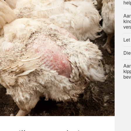
hel
Aan
kin
ver
Let
Die
Aan
kip
bev