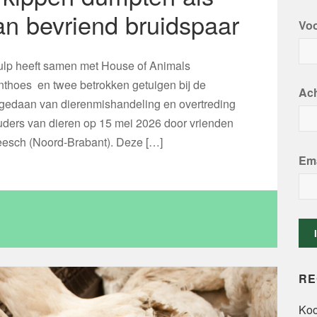
 van bevriend bruidspaar
Vo
lp heeft samen met House of Animals
nthoes en twee betrokken getuigen bij de
Ac
e gedaan van dierenmishandeling en overtreding
uders van dieren op 15 mei 2026 door vrienden
eesch (Noord-Brabant). Deze […]
Ema
RE
Koo