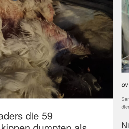
OV
Sam
die
aders die 59
N
kippen dumpten als