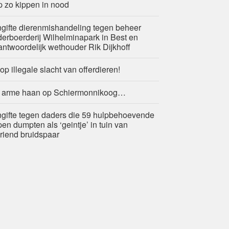
p zo kippen in nood
gifte dierenmishandeling tegen beheer
derboerderij Wilhelminapark in Best en
antwoordelijk wethouder Rik Dijkhoff
 op illegale slacht van offerdieren!
 arme haan op Schiermonnikoog…
gifte tegen daders die 59 hulpbehoevende
pen dumpten als ‘geintje’ in tuin van
riend bruidspaar