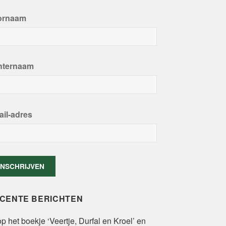
ornaam
hternaam
il-adres
CENTE BERICHTEN
p het boekje ‘Veertje, Durfal en Kroel’ en